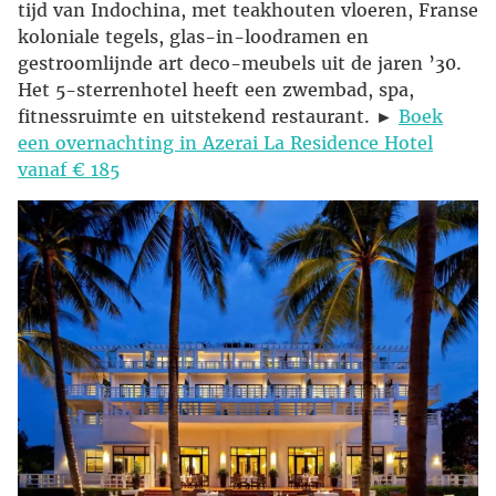
tijd van Indochina, met teakhouten vloeren, Franse
koloniale tegels, glas-in-loodramen en
gestroomlijnde art deco-meubels uit de jaren ’30.
Het 5-sterrenhotel heeft een zwembad, spa,
fitnessruimte en uitstekend restaurant. ►
Boek
een overnachting in Azerai La Residence Hotel
vanaf € 185