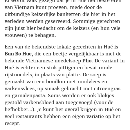
Er wordt vaak gezegd dat je in Hué het beste eten
van Vietnam kunt proeven, mede door de
uitbundige keizerlijke banketten die hier in het
verleden werden geserveerd. Sommige gerechten
zijn juist hier bedacht om de keizers (en hun vele
vrouwen) te behagen.
Een van de bekendste lokale gerechten in Hué is
Bun Bo Hue
, die een beetje vergelijkbaar is met de
bekende Vietnamese noedelsoep
Pho
. De variant in
Hué is echter een stuk pittiger en bevat ronde
rijstnoedels, in plaats van platte. De soep is
gemaakt van een bouillon met rundvlees en
varkensvlees, op smaak gebracht met citroengras
en garnalenpasta. Soms worden er ook blokjes
gestold varkensbloed aan toegevoegd (voor de
liefhebber…). Je kunt het overal krijgen in Hué en
veel restaurants hebben een eigen variatie op het
recept.