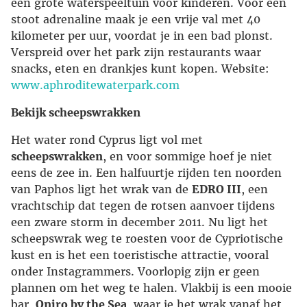
een grote waterspeeltuin voor kinderen. Voor een
stoot adrenaline maak je een vrije val met 40
kilometer per uur, voordat je in een bad plonst.
Verspreid over het park zijn restaurants waar
snacks, eten en drankjes kunt kopen. Website:
www.aphroditewaterpark.com
Bekijk scheepswrakken
Het water rond Cyprus ligt vol met
scheepswrakken
, en voor sommige hoef je niet
eens de zee in. Een halfuurtje rijden ten noorden
van Paphos ligt het wrak van de
EDRO III
, een
vrachtschip dat tegen de rotsen aanvoer tijdens
een zware storm in december 2011. Nu ligt het
scheepswrak weg te roesten voor de Cypriotische
kust en is het een toeristische attractie, vooral
onder Instagrammers. Voorlopig zijn er geen
plannen om het weg te halen. Vlakbij is een mooie
bar,
Oniro by the Sea
, waar je het wrak vanaf het