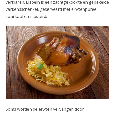
verklaren. Eisbein is een zachtgekookte en gepekelde
varkensschenkel, geserveerd met erwtenpuree,
zuurkool en mosterd.
Soms worden de erwten vervangen door