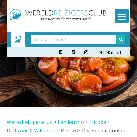
Meteen
naar
inhoud
IN ENGLISH



Wereldreizigersclub
>
Landeninfo
>
Europa
>
Duitsland
>
Vakantie in Berlijn
>
10x eten en drinken