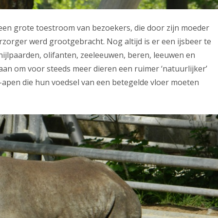
een grote toestroom van bezoekers, die door zijn moeder
zorger werd grootgebracht. Nog altijd is er een ijsbeer te
nijlpaarden, olifanten, zeeleeuwen, beren, leeuwen en
d aan om voor steeds meer dieren een ruimer ‘natuurlijker’
dril-apen die hun voedsel van een betegelde vloer moeten