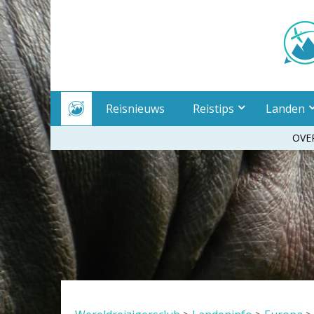
Meteen
naar
inhoud
Reisnieuws
Reistips
Landen
OVE