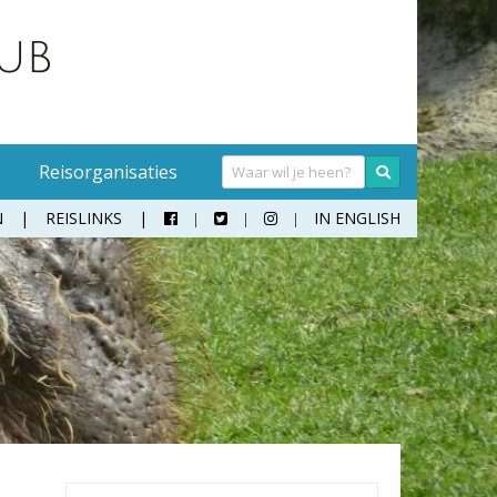
Reisorganisaties
N
REISLINKS
IN ENGLISH



Handwasmiddel
Sokken
Hangmat
Teenslippers
Klamboe
Wandelschoenen
Koffer
Zonnebril
Moneybelt
Rugzak
Verrekijker