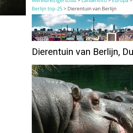
Wereldreizigersclub
>
Landeninfo
>
Europa
Berlijn top-25
>
Dierentuin van Berlijn
Dierentuin van Berlijn, D