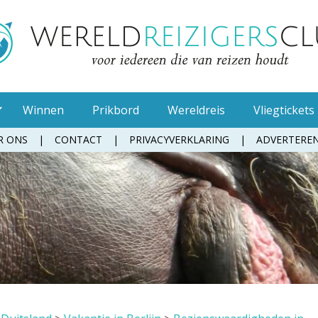
Winnen
Prikbord
Wereldreis
Vliegtickets
R ONS
CONTACT
PRIVACYVERKLARING
ADVERTERE
Muggenspray
Oordopjes
Tandenborstel
Toiletpapier
Waterfles
Zonnebrandcrème