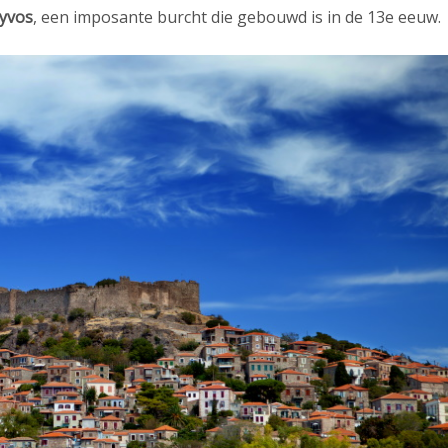
lyvos
, een imposante burcht die gebouwd is in de 13e eeuw.