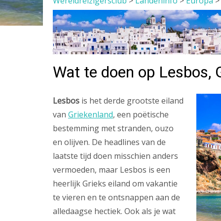
Wereldreizigersclub
>
Landeninfo
>
Europa
Wat te doen op Lesbos, G
Lesbos
is het derde grootste eiland
van
Griekenland
, een poëtische
bestemming met stranden, ouzo
en olijven. De headlines van de
laatste tijd doen misschien anders
vermoeden, maar Lesbos is een
heerlijk Grieks eiland om vakantie
te vieren en te ontsnappen aan de
alledaagse hectiek. Ook als je wat