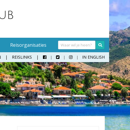
Reisorganisaties
N
REISLINKS
IN ENGLISH



Handwasmiddel
Sokken
Hangmat
Teenslippers
Klamboe
Wandelschoenen
Koffer
Zonnebril
Moneybelt
Rugzak
Verrekijker