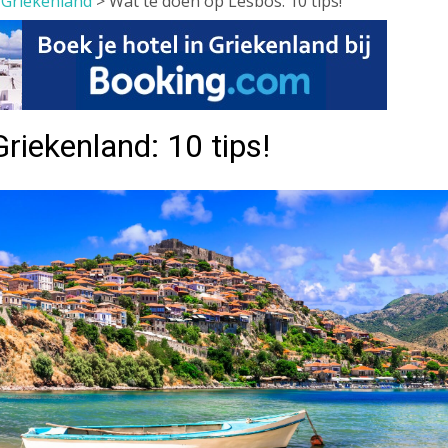
>
Griekenland
>
Wat te doen op Lesbos: 10 tips!
riekenland: 10 tips!