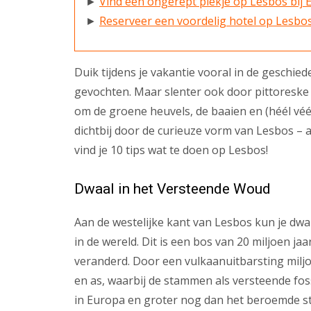
►
Vind een ongerept plekje op Lesbos bij 
►
Reserveer een voordelig hotel op Lesbo
Duik tijdens je vakantie vooral in de geschie
gevochten. Maar slenter ook door pittoreske
om de groene heuvels, de baaien en (héél véél
dichtbij door de curieuze vorm van Lesbos – a
vind je 10 tips wat te doen op Lesbos!
Dwaal in het Versteende Woud
Aan de westelijke kant van Lesbos kun je dw
in de wereld. Dit is een bos van 20 miljoen j
veranderd. Door een vulkaanuitbarsting milj
en as, waarbij de stammen als versteende fos
in Europa en groter nog dan het beroemde st