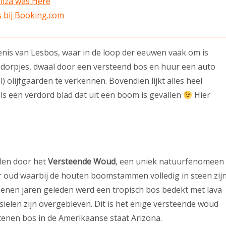
Eliza was Here
s bij Booking.com
denis van Lesbos, waar in de loop der eeuwen vaak om is
 dorpjes, dwaal door een versteend bos en huur een auto
) olijfgaarden te verkennen. Bovendien lijkt alles heel
ls een verdord blad dat uit een boom is gevallen
Hier
alen door het
Versteende Woud
, een uniek natuurfenomeen
aar oud waarbij de houten boomstammen volledig in steen zij
oenen jaren geleden werd een tropisch bos bedekt met lava
sielen zijn overgebleven. Dit is het enige versteende woud
enen bos in de Amerikaanse staat Arizona.