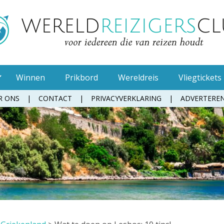
Winnen
Prikbord
Wereldreis
Vliegtickets
R ONS
CONTACT
PRIVACYVERKLARING
ADVERTERE
Muggenspray
Oordopjes
Tandenborstel
Toiletpapier
Waterfles
Zonnebrandcrème