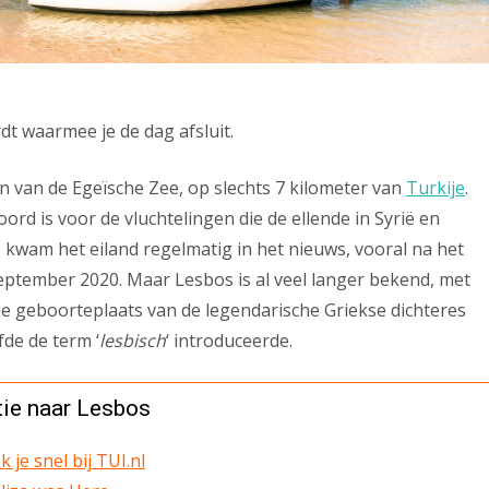
dt waarmee je de dag afsluit.
ten van de Egeïsche Zee, op slechts 7 kilometer van
Turkije
.
ord is voor de vluchtelingen die de ellende in Syrië en
e kwam het eiland regelmatig in het nieuws, vooral na het
eptember 2020. Maar Lesbos is al veel langer bekend, met
 de geboorteplaats van de legendarische Griekse dichteres
fde de term ‘
lesbisch
‘ introduceerde.
tie naar Lesbos
je snel bij TUI.nl