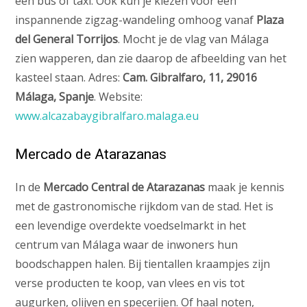
een bus of taxi. Ook kun je kiezen voor een
inspannende zigzag-wandeling omhoog vanaf
Plaza
del General Torrijos
. Mocht je de vlag van Málaga
zien wapperen, dan zie daarop de afbeelding van het
kasteel staan. Adres:
Cam. Gibralfaro, 11, 29016
Málaga, Spanje
. Website:
www.alcazabaygibralfaro.malaga.eu
Mercado de Atarazanas
In de
Mercado Central de Atarazanas
maak je kennis
met de gastronomische rijkdom van de stad. Het is
een levendige overdekte voedselmarkt in het
centrum van Málaga waar de inwoners hun
boodschappen halen. Bij tientallen kraampjes zijn
verse producten te koop, van vlees en vis tot
augurken, olijven en specerijen. Of haal noten,