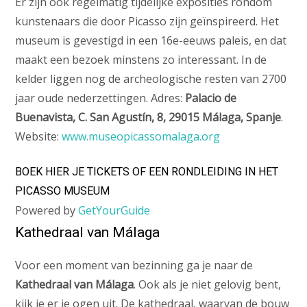
Er zijn ook regelmatig tijdelijke exposities rondom
kunstenaars die door Picasso zijn geïnspireerd. Het
museum is gevestigd in een 16e-eeuws paleis, en dat
maakt een bezoek minstens zo interessant. In de
kelder liggen nog de archeologische resten van 2700
jaar oude nederzettingen. Adres:
Palacio de
Buenavista, C. San Agustín, 8, 29015 Málaga, Spanje
.
Website:
www.museopicassomalaga.org
BOEK HIER JE TICKETS OF EEN RONDLEIDING IN HET
PICASSO MUSEUM
Powered by
GetYourGuide
Kathedraal van Málaga
Voor een moment van bezinning ga je naar de
Kathedraal van Málaga
. Ook als je niet gelovig bent,
kijk je er je ogen uit. De kathedraal, waarvan de bouw