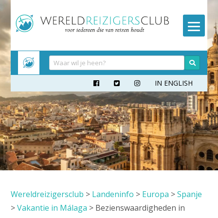
Meteen
naar
inhoud
IN ENGLISH



Wereldreizigersclub
>
Landeninfo
>
Europa
>
Spanje
>
Vakantie in Málaga
>
Bezienswaardigheden in