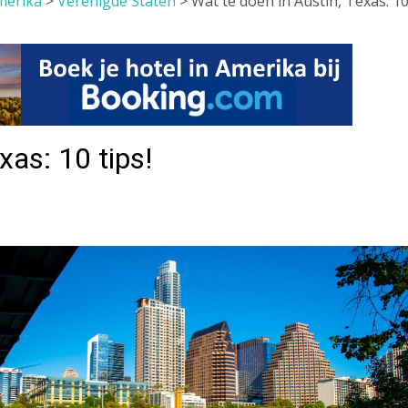
merika
>
Verenigde Staten
>
Wat te doen in Austin, Texas: 1
xas: 10 tips!