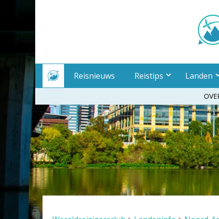
Meteen
naar
inhoud
Reisnieuws
Reistips
Landen
OVE