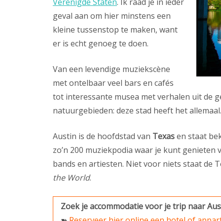
Verenigde Staten
. Ik raad je in ieder
geval aan om hier minstens een
kleine tussenstop te maken, want
er is echt genoeg te doen.
Van een levendige muziekscène
met ontelbaar veel bars en cafés
tot interessante musea met verhalen uit de g
natuurgebieden: deze stad heeft het allemaal
Austin is de hoofdstad van
Texas
en staat bek
zo’n 200 muziekpodia waar je kunt genieten va
bands en artiesten. Niet voor niets staat d
the World
.
Zoek je accommodatie voor je trip naar Aus
➽
Reserveer hier online een hotel of appar