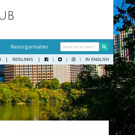
Reisorganisaties
N
REISLINKS
IN ENGLISH



Handwasmiddel
Sokken
Hangmat
Teenslippers
Klamboe
Wandelschoenen
Koffer
Zonnebril
Moneybelt
Rugzak
Verrekijker