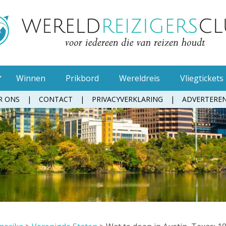
Winnen
Prikbord
Wereldreis
Vliegtickets
R ONS
CONTACT
PRIVACYVERKLARING
ADVERTERE
Muggenspray
Oordopjes
Tandenborstel
Toiletpapier
Waterfles
Zonnebrandcrème