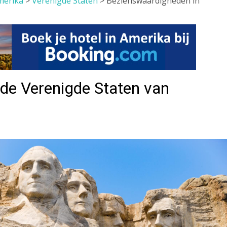
merika
>
Verenigde Staten
>
Bezienswaardigheden in
de Verenigde Staten van