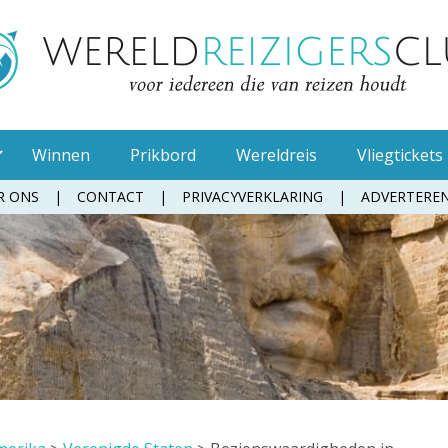
Winnen
Prikbord
Wereldreis
Vliegtickets
R ONS
CONTACT
PRIVACYVERKLARING
ADVERTERE
Muggenspray
Oordopjes
Tandenborstel
Toiletpapier
Waterfles
Zonnebrandcrème