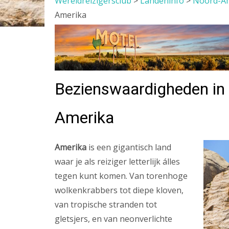
Wereldreizigersclub
>
Landeninfo
>
Noord-A
Amerika
Bezienswaardigheden in 
Amerika
Amerika
is een gigantisch land
waar je als reiziger letterlijk álles
tegen kunt komen. Van torenhoge
wolkenkrabbers tot diepe kloven,
van tropische stranden tot
gletsjers, en van neonverlichte