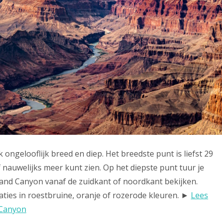
 ongelooflijk breed en diep. Het breedste punt is liefst 29
f nauwelijks meer kunt zien. Op het diepste punt tuur je
rand Canyon vanaf de zuidkant of noordkant bekijken.
maties in roestbruine, oranje of rozerode kleuren. ►
Lees
 Canyon