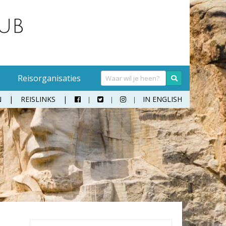
Reisorganisaties
N
REISLINKS
IN ENGLISH



Handwasmiddel
Sokken
Hangmat
Teenslippers
Klamboe
Wandelschoenen
Koffer
Zonnebril
Moneybelt
Rugzak
Verrekijker