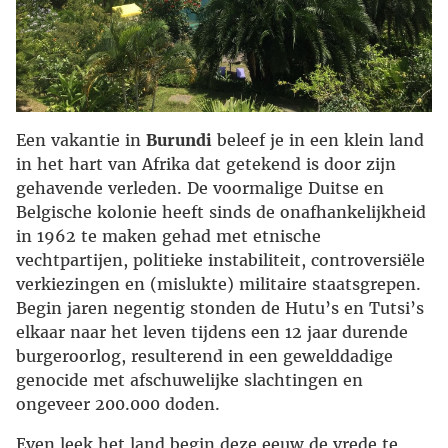
Een vakantie in
Burundi
beleef je in een klein land
in het hart van Afrika dat getekend is door zijn
gehavende verleden. De voormalige Duitse en
Belgische kolonie heeft sinds de onafhankelijkheid
in 1962 te maken gehad met etnische
vechtpartijen, politieke instabiliteit, controversiële
verkiezingen en (mislukte) militaire staatsgrepen.
Begin jaren negentig stonden de Hutu’s en Tutsi’s
elkaar naar het leven tijdens een 12 jaar durende
burgeroorlog, resulterend in een gewelddadige
genocide met afschuwelijke slachtingen en
ongeveer 200.000 doden.
Even leek het land begin deze eeuw de vrede te