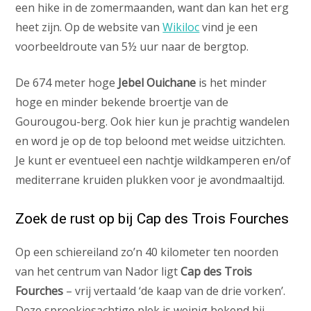
een hike in de zomermaanden, want dan kan het erg
heet zijn. Op de website van
Wikiloc
vind je een
voorbeeldroute van 5½ uur naar de bergtop.
De 674 meter hoge
Jebel Ouichane
is het minder
hoge en minder bekende broertje van de
Gourougou-berg. Ook hier kun je prachtig wandelen
en word je op de top beloond met weidse uitzichten.
Je kunt er eventueel een nachtje wildkamperen en/of
mediterrane kruiden plukken voor je avondmaaltijd.
Zoek de rust op bij Cap des Trois Fourches
Op een schiereiland zo’n 40 kilometer ten noorden
van het centrum van Nador ligt
Cap des Trois
Fourches
– vrij vertaald ‘de kaap van de drie vorken’.
Deze sprookjesachtige plek is weinig bekend bij