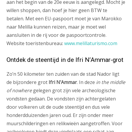
aan het begin van de 20e eeuw is aangelegd. Mocht je
willen shoppen, dan hoef je hier geen BTW te
betalen. Met een EU-paspoort moet je van Marokko
naar Melilla kunnen reizen, maar je moet wel
aansluiten in de rij voor de paspoortcontrole.
Website toeristenbureau:
www.melillaturismo.com
Ontdek de steentijd in de Ifri N’Ammar-grot
Zo’n 50 kilometer ten zuiden van de stad Nador ligt
de bijzondere grot
Ifri N’Ammar
. In deze
in the middle
of nowhere
gelegen grot zijn vele archeologische
vondsten gedaan. De vondsten zijn achtergelaten
door volkeren uit de oude steentijd en dus vele
honderdduizenden jaren oud. Er zijn onder meer
muurschilderingen en relikwieën aangetroffen. Voor
archeologen biedt deze vindplaats een schat aan