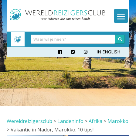
Meteen
naar
inhoud
IN ENGLISH



Wereldreizigersclub
>
Landeninfo
>
Afrika
>
Marokko
>
Vakantie in Nador, Marokko: 10 tips!