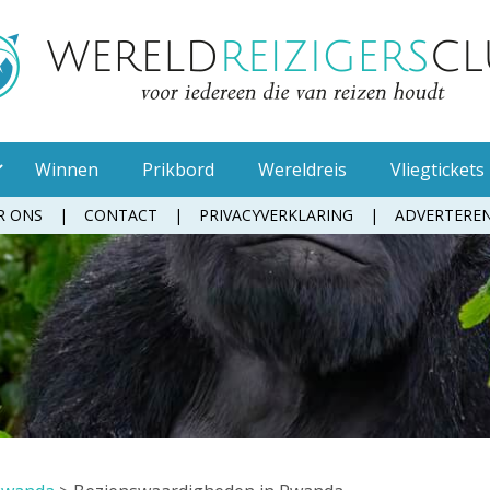
Winnen
Prikbord
Wereldreis
Vliegtickets
R ONS
CONTACT
PRIVACYVERKLARING
ADVERTERE
Muggenspray
Oordopjes
Tandenborstel
Toiletpapier
Waterfles
Zonnebrandcrème