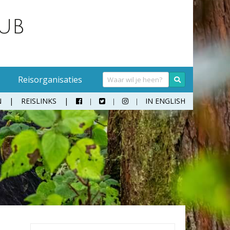
Reisorganisaties
N
REISLINKS
IN ENGLISH



Handwasmiddel
Sokken
Hangmat
Teenslippers
Klamboe
Wandelschoenen
Koffer
Zonnebril
Moneybelt
Rugzak
Verrekijker