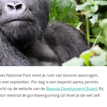
es National Park moet je ruim van tevoren aanvragen,
en met september. Per dag is een beperkt aanta; permits
echt op de website van de
Rwanda Development Board
. Bij
or meestal de gorillavergunning (al moet je die wel zelf