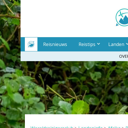
Meteen
naar
inhoud
Reisnieuws
Reistips
Landen
OVE