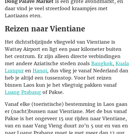
Dong Palave Market
is een grote avondmarkt, en
daar vind je veel streetfood kraampjes met
Laotiaans eten.
Reizen naar Vientiane
Het dichtstbijzijnde vliegveld van Vientiane is
Wattay Airport en ligt een paar kilometer buiten
het centrum. Er zijn alleen directe verbindingen
met andere Aziatische steden zoals
Bangkok
,
Kuala
Lumpur
en
Hanoi
, dus vlieg je vanaf Nederland dan
heb je altijd een tussenstop. Voor het reizen
binnen Laos kun je het vliegtuig pakken vanaf
Luang Prabang
of Pakse.
Vanaf elke (toeristische) bestemming in Laos gaan
er (nacht)bussen naar Vientiane. Met de bus vanaf
Pakse is het ongeveer 15 uur rijden naar Vientiane,
van en naar Vang Vieng duurt zo’n 5 uur en van en
naar Luang Prabang moet je met meer dan 12 uur