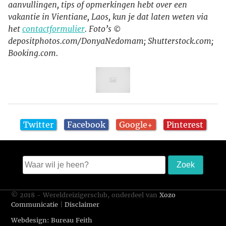
aanvullingen, tips of opmerkingen hebt over een
vakantie in Vientiane, Laos, kun je dat laten weten via
het
contactformulier
. Foto’s ©
depositphotos.com/DonyaNedomam; Shutterstock.com;
Booking.com.
Twitter
Facebook
Google+
Pinterest
© 2018 - Wereldreizigersclub, onderdeel van
Xozo
Communicatie
|
Disclaimer
Webdesign: Bureau Feith