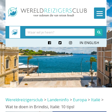
Meteen
naar
inhoud
IN ENGLISH



Wereldreizigersclub
>
Landeninfo
>
Europa
>
Italië
>
Wat te doen in Brindisi, Italië: 10 tips!