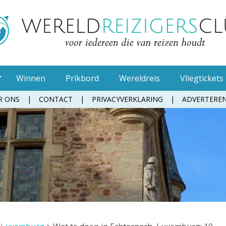
Winnen
Prikbord
Wereldreis
Vliegtickets
R ONS
CONTACT
PRIVACYVERKLARING
ADVERTERE
Muggenspray
Oordopjes
Tandenborstel
Toiletpapier
Waterfles
Zonnebrandcrème