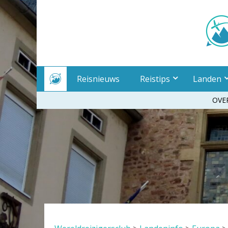
Meteen
naar
inhoud
Reisnieuws
Reistips
Landen
OVE