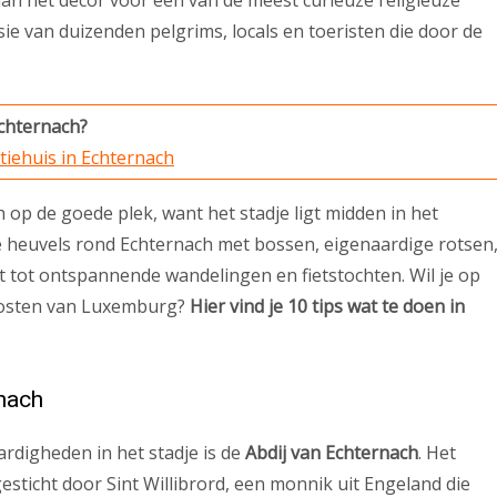
an het decor voor een van de meest curieuze religieuze
ie van duizenden pelgrims, locals en toeristen die door de
Echternach?
tiehuis in Echternach
 op de goede plek, want het stadje ligt midden in het
e heuvels rond Echternach met bossen, eigenaardige rotsen
t tot ontspannende wandelingen en fietstochten. Wil je op
t oosten van Luxemburg?
Hier vind je 10 tips wat te doen in
nach
digheden in het stadje is de
Abdij van Echternach
. Het
gesticht door Sint Willibrord, een monnik uit Engeland die