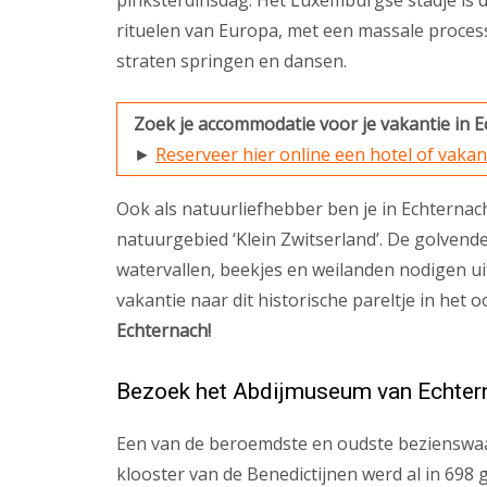
pinksterdinsdag. Het Luxemburgse stadje is d
rituelen van Europa, met een massale process
straten springen en dansen.
Zoek je accommodatie voor je vakantie in 
►
Reserveer hier online een hotel of vakan
Ook als natuurliefhebber ben je in Echternach
natuurgebied ‘Klein Zwitserland’. De golvend
watervallen, beekjes en weilanden nodigen ui
vakantie naar dit historische pareltje in he
Echternach!
Bezoek het Abdijmuseum van Echter
Een van de beroemdste en oudste bezienswaar
klooster van de Benedictijnen werd al in 698 