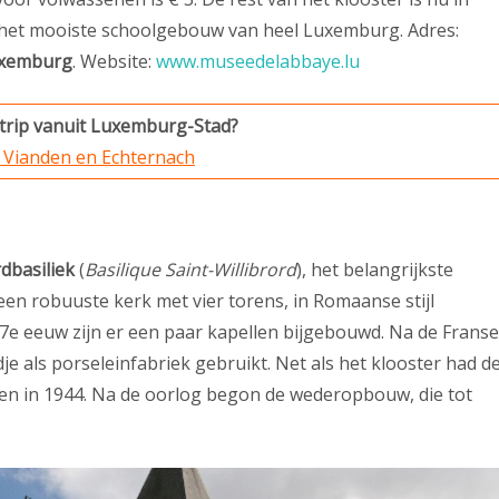
jk het mooiste schoolgebouw van heel Luxemburg. Adres:
Luxemburg
. Website:
www.museedelabbaye.lu
gtrip vanuit Luxemburg-Stad?
r Vianden en Echternach
rdbasiliek
(
Basilique Saint-Willibrord
), het belangrijkste
en robuuste kerk met vier torens, in Romaanse stijl
7e eeuw zijn er een paar kapellen bijgebouwd. Na de Franse
je als porseleinfabriek gebruikt. Net als het klooster had d
en in 1944. Na de oorlog begon de wederopbouw, die tot