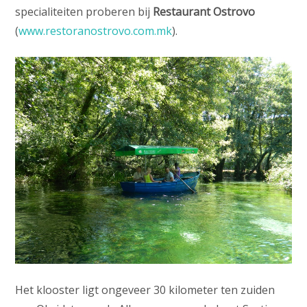
specialiteiten proberen bij
Restaurant Ostrovo
(
www.restoranostrovo.com.mk
).
Het klooster ligt ongeveer 30 kilometer ten zuiden