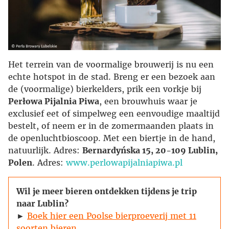
Het terrein van de voormalige brouwerij is nu een
echte hotspot in de stad. Breng er een bezoek aan
de (voormalige) bierkelders, prik een vorkje bij
Perłowa Pijalnia Piwa
, een brouwhuis waar je
exclusief eet of simpelweg een eenvoudige maaltijd
bestelt, of neem er in de zomermaanden plaats in
de openluchtbioscoop. Met een biertje in de hand,
natuurlijk. Adres:
Bernardyńska 15, 20-109 Lublin,
Polen
. Adres:
www.perlowapijalniapiwa.pl
Wil je meer bieren ontdekken tijdens je trip
naar Lublin?
►
Boek hier een Poolse bierproeverij met 11
soorten bieren