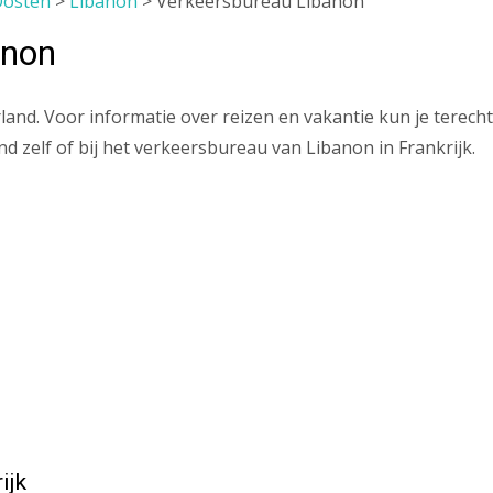
Oosten
>
Libanon
>
Verkeersbureau Libanon
anon
nd. Voor informatie over reizen en vakantie kun je terecht
and zelf of bij het verkeersbureau van Libanon in Frankrijk.
ijk