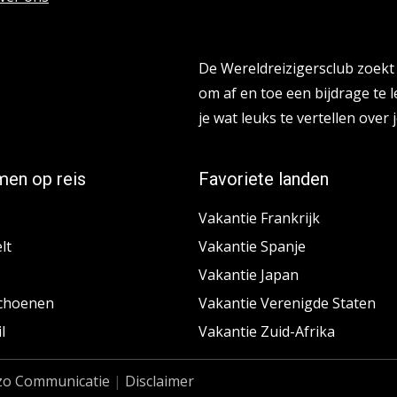
Reisbloggers gezocht
De Wereldreizigersclub zoekt 
om af en toe een bijdrage te l
je wat leuks te vertellen over j
en op reis
Favoriete landen
Vakantie Frankrijk
lt
Vakantie Spanje
Vakantie Japan
choenen
Vakantie Verenigde Staten
l
Vakantie Zuid-Afrika
zo Communicatie
|
Disclaimer