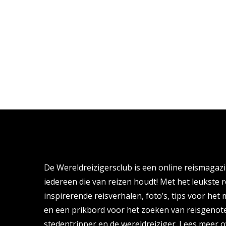
Over de Wereldreizigersclub
De Wereldreizigersclub is een online reismagaz
iedereen die van reizen houdt! Met het leukste r
inspirerende reisverhalen, foto’s, tips voor het
en een prikbord voor het zoeken van reisgenote
stedentripper en de wereldreiziger.
Lees meer o