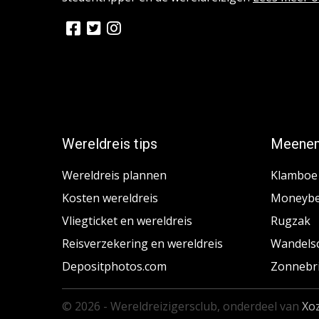
Wereldreis tips
Meenem
Wereldreis plannen
Klamboe
Kosten wereldreis
Moneybe
Vliegticket en wereldreis
Rugzak
Reisverzekering en wereldreis
Wandels
Depositphotos.com
Zonnebri
© 2026 - Wereldreizigersclub, onderdeel van
Xo