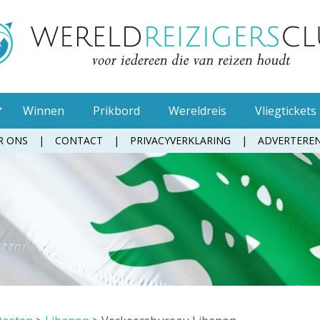
Winnen
Prikbord
Wereldreis
Vliegtickets
R ONS
CONTACT
PRIVACYVERKLARING
ADVERTERE
Muggenspray
Oordopjes
Tandenborstel
Toiletpapier
Waterfles
Zonnebrandcrème