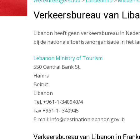
Wereldreizigersclub
>
Landeninfo
>
Midden-
Verkeersbureau van Lib
Libanon heeft geen verkeersbureau in Nederla
bij de nationale toeristenorganisatie in het l
Lebanon Ministry of Tourism
550 Central Bank St.
Hamra
Beirut
Libanon
Tel. +961-1-340940/4
Fax +961-1- 340945
E-mail: info@destinationlebanon.gov.lb
Verkeersbureau van Libanon in Frankr