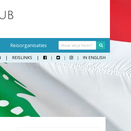
Reisorganisaties
N
REISLINKS
IN ENGLISH



Handwasmiddel
Sokken
Hangmat
Teenslippers
Klamboe
Wandelschoenen
Koffer
Zonnebril
Moneybelt
Rugzak
Verrekijker