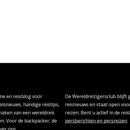
Persberichten & PR Agen
ine en reisblog voor
De Wereldreizigersclub blijft
eisnieuws, handige reistips,
reisnieuws en staat open vo
 maken van een wereldreis
reizen. Bent u actief in de re
n. Voor de backpacker, de
persberichten en persreizen
.
ver ons