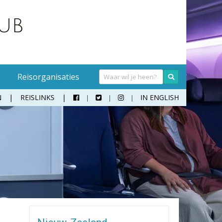
Reisorganisaties
N
REISLINKS
IN ENGLISH



Handwasmiddel
Sokken
Hangmat
Teenslippers
Klamboe
Wandelschoenen
Koffer
Zonnebril
Moneybelt
Rugzak
Verrekijker