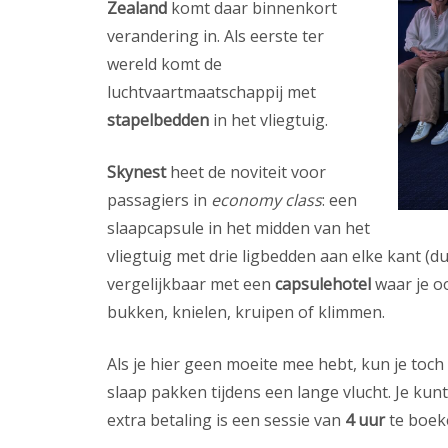
Zealand
komt daar binnenkort
verandering in. Als eerste ter
wereld komt de
luchtvaartmaatschappij met
stapelbedden
in het vliegtuig.
Skynest
heet de noviteit voor
passagiers in
economy class
: een
slaapcapsule in het midden van het
vliegtuig met drie ligbedden aan elke kant (dus
vergelijkbaar met een
capsulehotel
waar je oo
bukken, knielen, kruipen of klimmen.
Als je hier geen moeite mee hebt, kun je toch 
slaap pakken tijdens een lange vlucht. Je kun
extra betaling is een sessie van
4 uur
te boeke