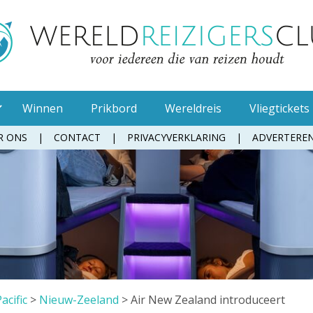
Winnen
Prikbord
Wereldreis
Vliegtickets
R ONS
CONTACT
PRIVACYVERKLARING
ADVERTERE
Muggenspray
Oordopjes
Tandenborstel
Toiletpapier
Waterfles
Zonnebrandcrème
acific
>
Nieuw-Zeeland
>
Air New Zealand introduceert