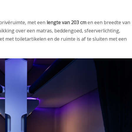
 privéruimte, met een
lengte van 203 cm
en een breedte van
hikking over een matras, beddengoed, sfeerverlichting,
et met toiletartikelen en de ruimte is af te sluiten met een