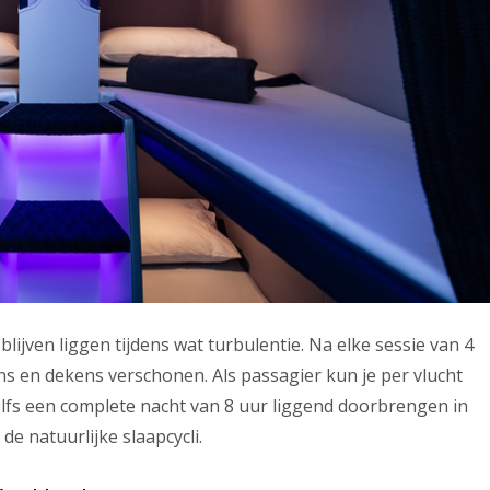
lijven liggen tijdens wat turbulentie. Na elke sessie van 4
ns en dekens verschonen. Als passagier kun je per vlucht
elfs een complete nacht van 8 uur liggend doorbrengen in
de natuurlijke slaapcycli.