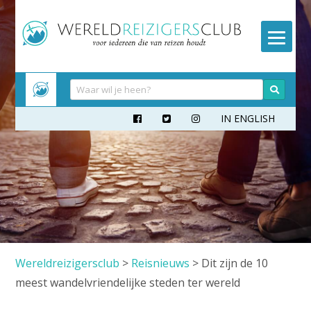
Meteen
naar
inhoud
IN ENGLISH



Wereldreizigersclub
>
Reisnieuws
>
Dit zijn de 10
meest wandelvriendelijke steden ter wereld