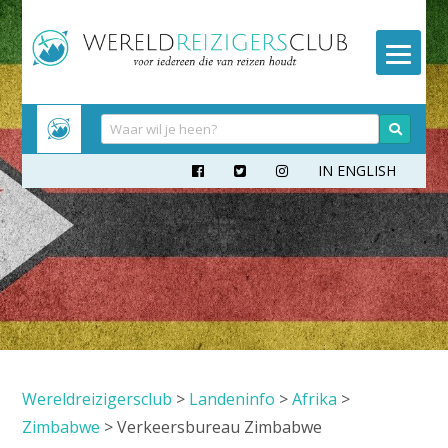
Meteen
naar
inhoud
IN ENGLISH



Wereldreizigersclub
>
Landeninfo
>
Afrika
>
Zimbabwe
>
Verkeersbureau Zimbabwe