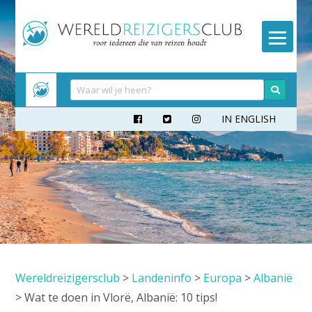
Meteen
naar
inhoud
IN ENGLISH



Wereldreizigersclub
>
Landeninfo
>
Europa
>
Albanië
>
Wat te doen in Vlorë, Albanië: 10 tips!