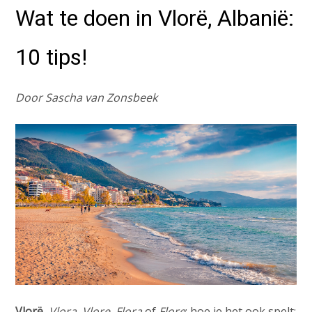
Wat te doen in Vlorë, Albanië:
10 tips!
Door Sascha van Zonsbeek
Vlorë
,
Vlora
,
Vlore
,
Flora
of
Flore
: hoe je het ook spelt: