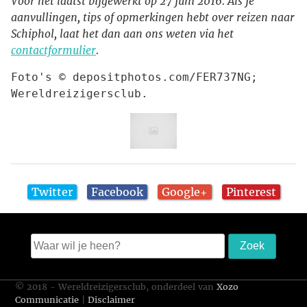
Voor het laatst bijgewerkt op 27 juni 2016. Als je
aanvullingen, tips of opmerkingen hebt over reizen naar
Schiphol, laat het dan aan ons weten via het
contactformulier
.
Foto's © depositphotos.com/FER737NG; 
Wereldreizigersclub.
Twitter
Facebook
Google+
Pinterest
© 2018 - Wereldreizigersclub, onderdeel van
Xozo
Communicatie
|
Disclaimer