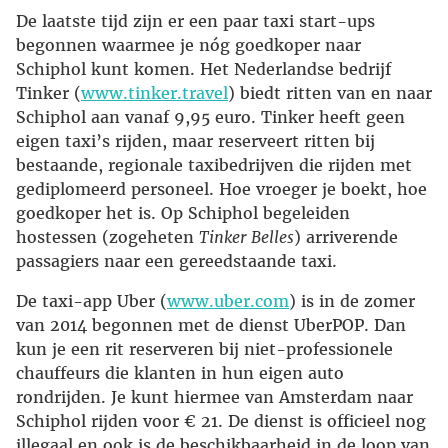
De laatste tijd zijn er een paar taxi start-ups
begonnen waarmee je nóg goedkoper naar
Schiphol kunt komen. Het Nederlandse bedrijf
Tinker (
www.tinker.travel
) biedt ritten van en naar
Schiphol aan vanaf 9,95 euro. Tinker heeft geen
eigen taxi’s rijden, maar reserveert ritten bij
bestaande, regionale taxibedrijven die rijden met
gediplomeerd personeel. Hoe vroeger je boekt, hoe
goedkoper het is. Op Schiphol begeleiden
hostessen (zogeheten
Tinker Belles
) arriverende
passagiers naar een gereedstaande taxi.
De taxi-app Uber (
www.uber.com
) is in de zomer
van 2014 begonnen met de dienst UberPOP. Dan
kun je een rit reserveren bij niet-professionele
chauffeurs die klanten in hun eigen auto
rondrijden. Je kunt hiermee van Amsterdam naar
Schiphol rijden voor € 21. De dienst is officieel nog
illegaal en ook is de beschikbaarheid in de loop van