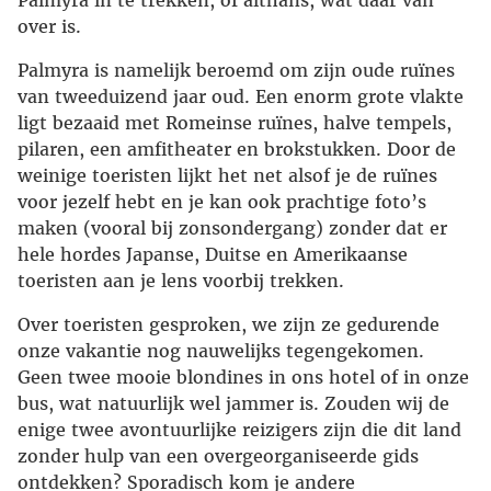
Palmyra in te trekken, of althans, wat daar van
over is.
Palmyra is namelijk beroemd om zijn oude ruïnes
van tweeduizend jaar oud. Een enorm grote vlakte
ligt bezaaid met Romeinse ruïnes, halve tempels,
pilaren, een amfitheater en brokstukken. Door de
weinige toeristen lijkt het net alsof je de ruïnes
voor jezelf hebt en je kan ook prachtige foto’s
maken (vooral bij zonsondergang) zonder dat er
hele hordes Japanse, Duitse en Amerikaanse
toeristen aan je lens voorbij trekken.
Over toeristen gesproken, we zijn ze gedurende
onze vakantie nog nauwelijks tegengekomen.
Geen twee mooie blondines in ons hotel of in onze
bus, wat natuurlijk wel jammer is. Zouden wij de
enige twee avontuurlijke reizigers zijn die dit land
zonder hulp van een overgeorganiseerde gids
ontdekken? Sporadisch kom je andere