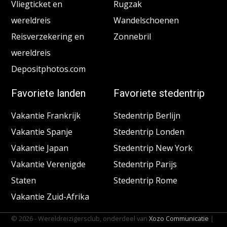
Vliegticket en
Rugzak
wereldreis
Wandelschoenen
Reisverzekering en
Zonnebril
wereldreis
Depositphotos.com
Favoriete landen
Favoriete stedentrip
Vakantie Frankrijk
Stedentrip Berlijn
Vakantie Spanje
Stedentrip Londen
Vakantie Japan
Stedentrip New York
Vakantie Verenigde
Stedentrip Parijs
Staten
Stedentrip Rome
Vakantie Zuid-Afrika
© 2026 - Wereldreizigersclub, onderdeel van
Xozo Communicatie
|