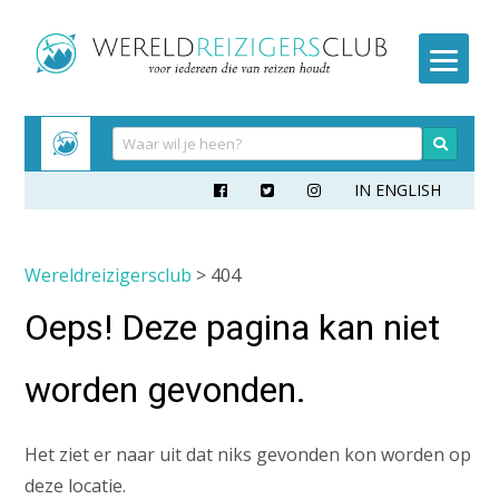
Meteen
naar
inhoud
IN ENGLISH



Wereldreizigersclub
> 404
Oeps! Deze pagina kan niet
worden gevonden.
Het ziet er naar uit dat niks gevonden kon worden op
deze locatie.