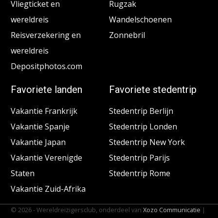
Vliegticket en
Rugzak
wereldreis
Wandelschoenen
Reisverzekering en
Zonnebril
wereldreis
Depositphotos.com
Favoriete landen
Favoriete stedentrip
Vakantie Frankrijk
Stedentrip Berlijn
Vakantie Spanje
Stedentrip Londen
Vakantie Japan
Stedentrip New York
Vakantie Verenigde
Stedentrip Parijs
Staten
Stedentrip Rome
Vakantie Zuid-Afrika
© 2026 - Wereldreizigersclub, onderdeel van
Xozo Communicatie
|