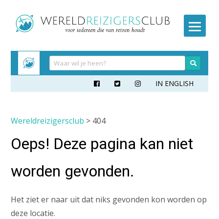
Meteen
naar
inhoud
IN ENGLISH



Wereldreizigersclub
> 404
Oeps! Deze pagina kan niet
worden gevonden.
Het ziet er naar uit dat niks gevonden kon worden op
deze locatie.