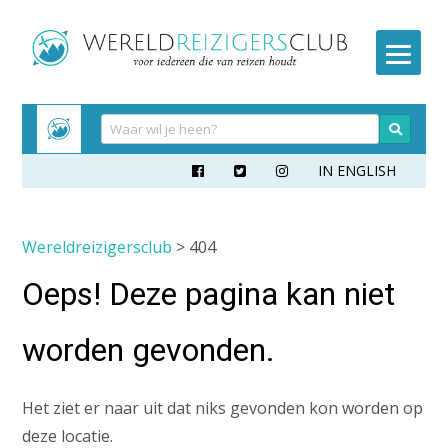
Meteen
naar
inhoud
IN ENGLISH



Wereldreizigersclub
> 404
Oeps! Deze pagina kan niet
worden gevonden.
Het ziet er naar uit dat niks gevonden kon worden op
deze locatie.