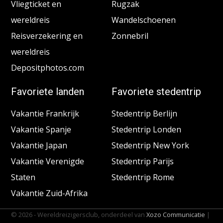
Vliegticket en
Rugzak
wereldreis
Wandelschoenen
Reisverzekering en
Zonnebril
wereldreis
Depositphotos.com
Favoriete landen
Favoriete stedentrip
Vakantie Frankrijk
Stedentrip Berlijn
Vakantie Spanje
Stedentrip Londen
Vakantie Japan
Stedentrip New York
Vakantie Verenigde
Stedentrip Parijs
Staten
Stedentrip Rome
Vakantie Zuid-Afrika
© 2026 - Wereldreizigersclub, onderdeel van
Xozo Communicatie
|