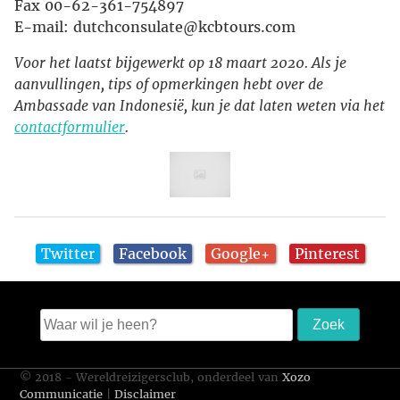
Fax 00-62-361-754897
E-mail: dutchconsulate@kcbtours.com
Voor het laatst bijgewerkt op 18 maart 2020. Als je
aanvullingen, tips of opmerkingen hebt over de
Ambassade van Indonesië, kun je dat laten weten via het
contactformulier
.
Twitter
Facebook
Google+
Pinterest
© 2018 - Wereldreizigersclub, onderdeel van
Xozo
Communicatie
|
Disclaimer