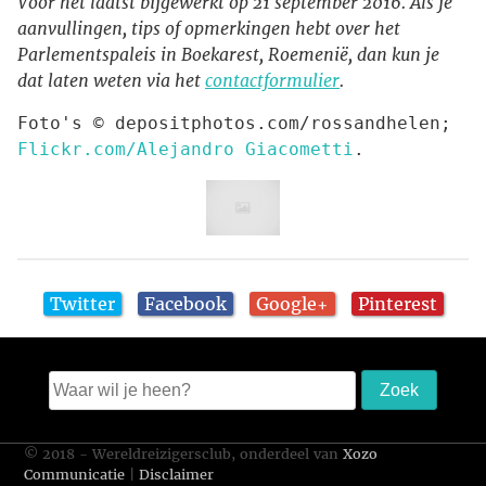
Voor het laatst bijgewerkt op 21 september 2016. Als je
aanvullingen, tips of opmerkingen hebt over het
Parlementspaleis in Boekarest, Roemenië, dan kun je
dat laten weten via het
contactformulier
.
Foto's © depositphotos.com/rossandhelen; 
Flickr.com/Alejandro Giacometti
.
Twitter
Facebook
Google+
Pinterest
© 2018 - Wereldreizigersclub, onderdeel van
Xozo
Communicatie
|
Disclaimer