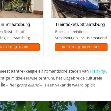
 in Straatsburg
Treintickets Straatsburg
n fietstocht of
Boek een treinticket
ding in Straatsburg
Straatsburg bij NS International
BOEK HIER JE TOUR!
BOEK HIER JE TREINTICKET!
 meest aantrekkelijke en romantische steden van
Frankrijk
,
achtige middeleeuwse centrum, het uitgebreide culturele
Île
–
het grote eiland
– is een vakantie waard op dit