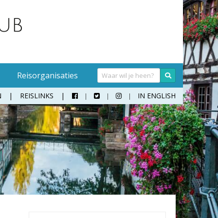
Reisorganisaties
N
REISLINKS
IN ENGLISH



Handwasmiddel
Sokken
Hangmat
Teenslippers
Klamboe
Wandelschoenen
Koffer
Zonnebril
Moneybelt
Rugzak
Verrekijker