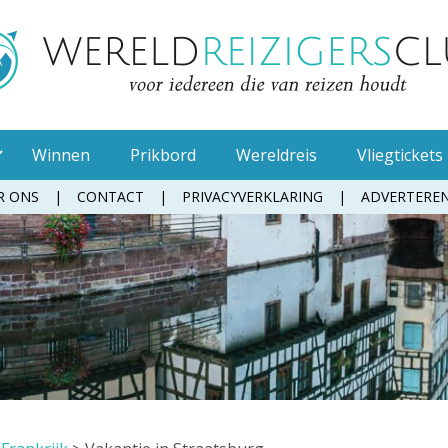
Winnen
Prikbord
Wereldreis
Vliegtickets
R ONS
CONTACT
PRIVACYVERKLARING
ADVERTERE
Muggenspray
Oordopjes
Tandenborstel
Toiletpapier
Waterfles
Zonnebrandcrème