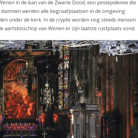
Wenen in de ban van de Zwarte Dood, een pestepidemie die
te dammen werden alle begraafplaatsen in de omgeving
ilen onder de kerk. In de crypte worden nog steeds mensen
 de aartsbisschop van Wenen er zijn laatste rustplaats vond.