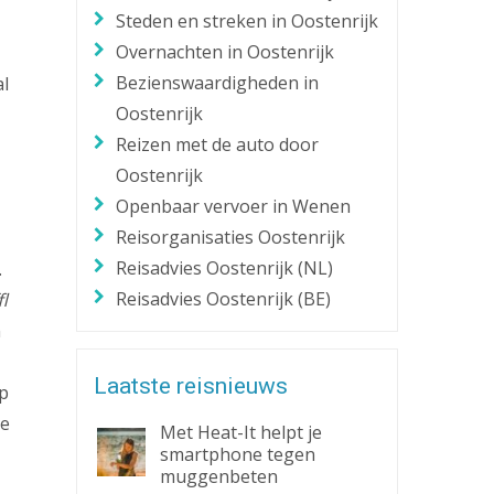
Steden en streken in Oostenrijk
Zaklantaarn
Overnachten in Oostenrijk
Zakmes
Bezienswaardigheden in
al
Oostenrijk
Reizen met de auto door
Oostenrijk
Openbaar vervoer in Wenen
Reisorganisaties Oostenrijk
Reisadvies Oostenrijk (NL)
.
Reisadvies Oostenrijk (BE)
fl
m
Laatste reisnieuws
ap
je
Met Heat-It helpt je
smartphone tegen
muggenbeten