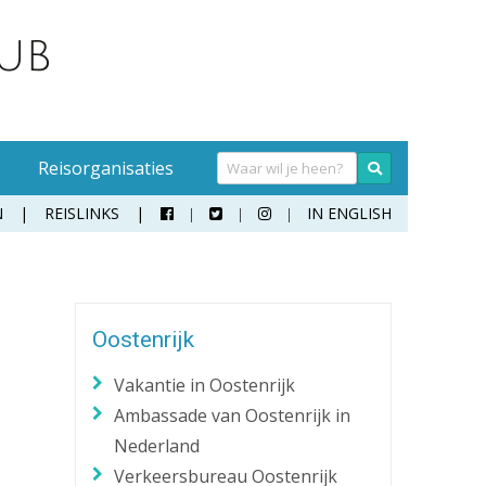
Reisorganisaties
N
REISLINKS
IN ENGLISH



Handwasmiddel
Sokken
Hangmat
Teenslippers
Oostenrijk
Klamboe
Wandelschoenen
Vakantie in Oostenrijk
Koffer
Zonnebril
Ambassade van Oostenrijk in
Moneybelt
Nederland
Rugzak
Verkeersbureau Oostenrijk
Verrekijker