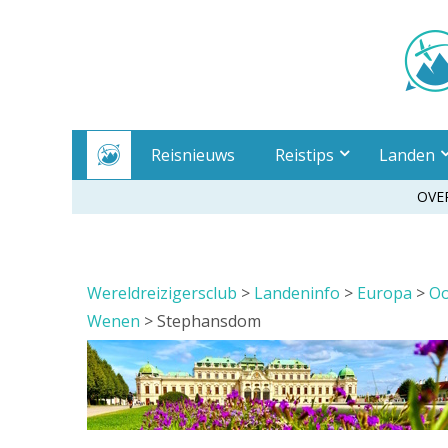
Meteen
naar
inhoud
Reisnieuws
Reistips
Landen
OVE
Wereldreizigersclub
>
Landeninfo
>
Europa
>
Oo
Wenen
>
Stephansdom