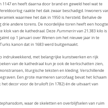
 1147 en heeft daarna door brand en geweld heel wat te
ereldoorlog raakte het dak zwaar beschadigd. Inwoners va
amiek waarmee het dak in 1950 is hersteld. Behalve de
 drie andere torens. De noordelijke toren heeft een hoogte
ste klok van de kathedraal. Deze
Pummerin
van 21.383 kilo is
galmt op 1 januari over Wenen om het nieuwe jaar in te
n Turks kanon dat in 1683 werd buitgemaakt.
o indrukwekkend, met belangrijke kunstwerken en rijk
ezoeken van de kathedraal kun je ook de kerkschatten zien,
onstransen, liturgische teksten en kleding. Verschillende
rk begraven. Een grote marmeren sarcofaag bevat het lichaam
het decor voor de bruiloft (in 1782) én de uitvaart van
Stephansdom, waar de skeletten en overblijfselen van ruim