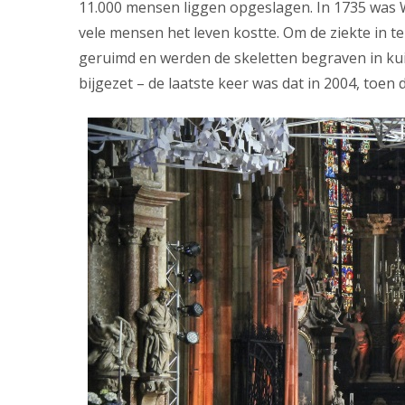
11.000 mensen liggen opgeslagen. In 1735 was 
vele mensen het leven kostte. Om de ziekte in 
geruimd en werden de skeletten begraven in ku
bijgezet – de laatste keer was dat in 2004, toen