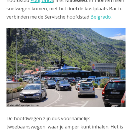
hoofdstad
Podgorica
) met
Mateševo
. Er moeten meer
snelwegen komen, met het doel de kustplaats Bar te
verbinden me de Servische hoofdstad
Belgrado
.
De hoofdwegen zijn dus voornamelijk
tweebaanswegen, waar je amper kunt inhalen. Het is